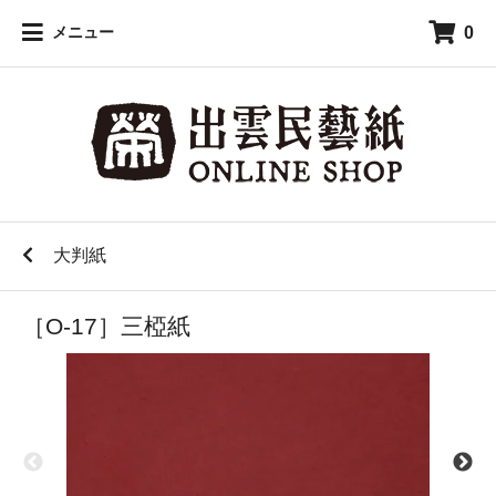
0
メニュー
大判紙
［O-17］三椏紙